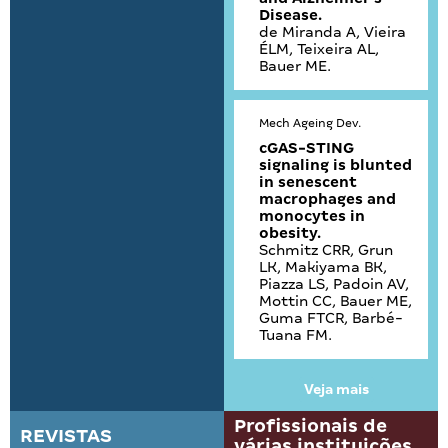
Disease.
de Miranda A, Vieira
ÉLM, Teixeira AL,
Bauer ME.
Mech Ageing Dev.
cGAS-STING
signaling is blunted
in senescent
macrophages and
monocytes in
obesity.
Schmitz CRR, Grun
LK, Makiyama BK,
Piazza LS, Padoin AV,
Mottin CC, Bauer ME,
Guma FTCR, Barbé-
Tuana FM.
Veja mais
1
2
Profissionais de
REVISTAS
várias instituições