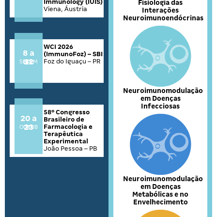
Immunology (IUIS)
Fisiologia das
Viena, Áustria
Interações
Neuroimunoendócrinas
WCI 2026
8 a
(ImmunoFoz) – SBI
12
Foz do Iguaçu – PR
SETEMBRO
Neuroimunomodulação
em Doenças
Infecciosas
58º Congresso
20 a
Brasileiro de
23
Farmacologia e
OUTUBRO
Terapêutica
Experimental
João Pessoa – PB
Neuroimunomodulação
em Doenças
Metabólicas e no
Envelhecimento