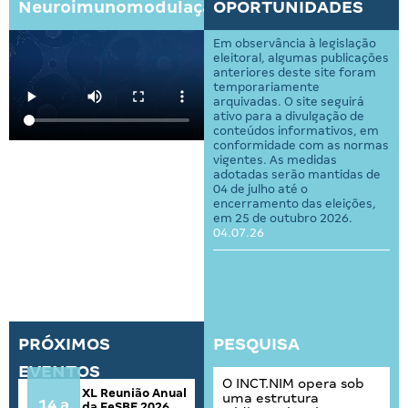
Neuroimunomodulação?
OPORTUNIDADES
Em observância à legislação
eleitoral, algumas publicações
anteriores deste site foram
temporariamente
arquivadas. O site seguirá
ativo para a divulgação de
conteúdos informativos, em
conformidade com as normas
vigentes. As medidas
adotadas serão mantidas de
04 de julho até o
encerramento das eleições,
em 25 de outubro 2026.
04.07.26
PRÓXIMOS
PESQUISA
EVENTOS
O INCT.NIM opera sob
XL Reunião Anual
uma estrutura
14 a
da FeSBE 2026