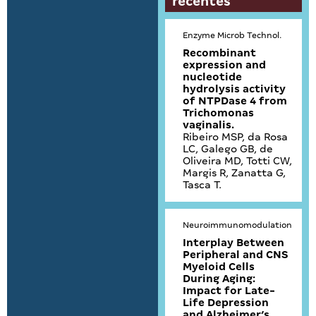
recentes
Enzyme Microb Technol.
Recombinant
expression and
nucleotide
hydrolysis activity
of NTPDase 4 from
Trichomonas
vaginalis.
Ribeiro MSP, da Rosa
LC, Galego GB, de
Oliveira MD, Totti CW,
Margis R, Zanatta G,
Tasca T.
Neuroimmunomodulation
Interplay Between
Peripheral and CNS
Myeloid Cells
During Aging:
Impact for Late-
Life Depression
and Alzheimer’s