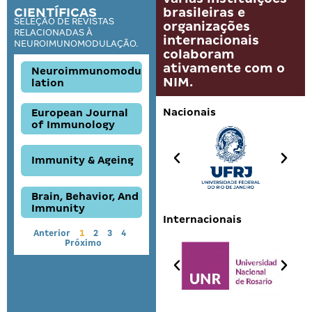
CIENTÍFICAS
brasileiras e
SELEÇÃO DE REVISTAS
organizações
RELACIONADAS À
internacionais
NEUROIMUNOMODULAÇÃO.
colaboram
ativamente com o
Neuroimmunomodu
NIM.
lation
Nacionais
European Journal
of Immunology
Immunity & Ageing
Brain, Behavior, And
Immunity
Internacionais
Anterior
1
2
3
4
Próximo