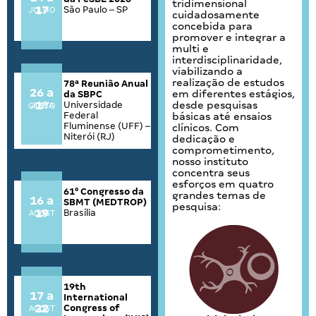
tridimensional
17
São Paulo – SP
JULHO
cuidadosamente
concebida para
promover e integrar a
multi e
interdisciplinaridade,
viabilizando a
realização de estudos
78ª Reunião Anual
26 a
em diferentes estágios,
da SBPC
1º
Universidade
desde pesquisas
JUL/AGOSTO
Federal
básicas até ensaios
Fluminense (UFF) –
clínicos. Com
Niterói (RJ)
dedicação e
comprometimento,
nosso instituto
concentra seus
esforços em quatro
61° Congresso da
grandes temas de
16 a
SBMT (MEDTROP)
pesquisa:
19
Brasília
AGOSTO
19th
17 a
International
22
Congress of
AGOSTO