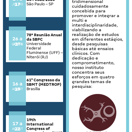
tridimensional
17
São Paulo – SP
JULHO
cuidadosamente
concebida para
promover e integrar a
multi e
interdisciplinaridade,
viabilizando a
realização de estudos
78ª Reunião Anual
26 a
em diferentes estágios,
da SBPC
1º
Universidade
desde pesquisas
JUL/AGOSTO
Federal
básicas até ensaios
Fluminense (UFF) –
clínicos. Com
Niterói (RJ)
dedicação e
comprometimento,
nosso instituto
concentra seus
esforços em quatro
61° Congresso da
grandes temas de
16 a
SBMT (MEDTROP)
pesquisa:
19
Brasília
AGOSTO
19th
17 a
International
22
Congress of
AGOSTO