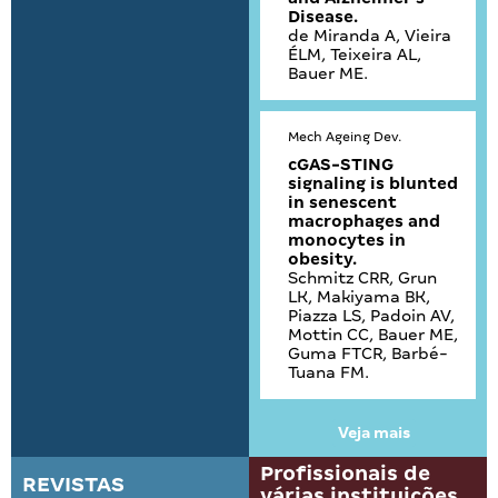
Disease.
de Miranda A, Vieira
ÉLM, Teixeira AL,
Bauer ME.
Mech Ageing Dev.
cGAS-STING
signaling is blunted
in senescent
macrophages and
monocytes in
obesity.
Schmitz CRR, Grun
LK, Makiyama BK,
Piazza LS, Padoin AV,
Mottin CC, Bauer ME,
Guma FTCR, Barbé-
Tuana FM.
Veja mais
1
2
Profissionais de
REVISTAS
várias instituições