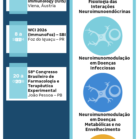
Immunology (IUIS)
Fisiologia das
Viena, Áustria
Interações
Neuroimunoendócrinas
WCI 2026
8 a
(ImmunoFoz) – SBI
12
Foz do Iguaçu – PR
SETEMBRO
Neuroimunomodulação
em Doenças
Infecciosas
58º Congresso
20 a
Brasileiro de
23
Farmacologia e
OUTUBRO
Terapêutica
Experimental
João Pessoa – PB
Neuroimunomodulação
em Doenças
Metabólicas e no
Envelhecimento