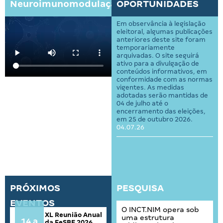
Neuroimunomodulação?
OPORTUNIDADES
Em observância à legislação
eleitoral, algumas publicações
anteriores deste site foram
temporariamente
arquivadas. O site seguirá
ativo para a divulgação de
conteúdos informativos, em
conformidade com as normas
vigentes. As medidas
adotadas serão mantidas de
04 de julho até o
encerramento das eleições,
em 25 de outubro 2026.
04.07.26
PRÓXIMOS
PESQUISA
EVENTOS
O INCT.NIM opera sob
XL Reunião Anual
uma estrutura
14 a
da FeSBE 2026