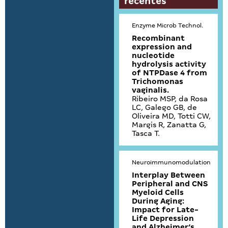
recentes
Enzyme Microb Technol.
Recombinant
expression and
nucleotide
hydrolysis activity
of NTPDase 4 from
Trichomonas
vaginalis.
Ribeiro MSP, da Rosa
LC, Galego GB, de
Oliveira MD, Totti CW,
Margis R, Zanatta G,
Tasca T.
Neuroimmunomodulation
Interplay Between
Peripheral and CNS
Myeloid Cells
During Aging:
Impact for Late-
Life Depression
and Alzheimer’s