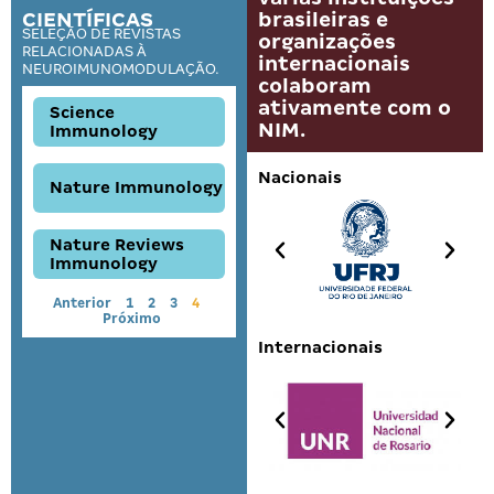
CIENTÍFICAS
brasileiras e
SELEÇÃO DE REVISTAS
organizações
RELACIONADAS À
internacionais
NEUROIMUNOMODULAÇÃO.
colaboram
ativamente com o
Science
NIM.
Immunology
Nacionais
Nature Immunology
Nature Reviews
Immunology
Anterior
1
2
3
4
Próximo
Internacionais