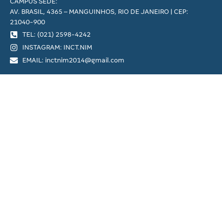
CAMPUS SEDE:
AV. BRASIL, 4365 – MANGUINHOS, RIO DE JANEIRO | CEP:
21040-900
TEL: (021) 2598-4242
INSTAGRAM: INCT.NIM
EMAIL: inctnim2014@gmail.com