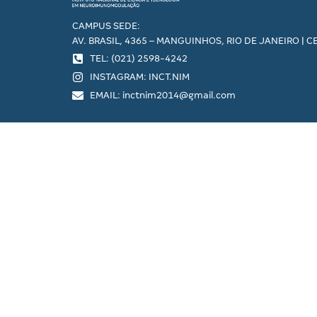
CAMPUS SEDE:
AV. BRASIL, 4365 – MANGUINHOS, RIO DE JANEIRO | C
TEL: (021) 2598-4242
INSTAGRAM: INCT.NIM
EMAIL: inctnim2014@gmail.com