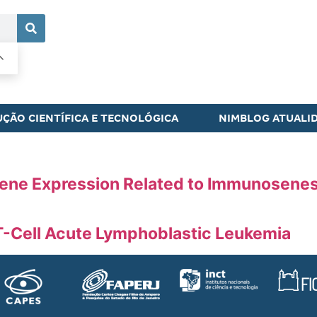
ÇÃO CIENTÍFICA E TECNOLÓGICA
NIMBLOG ATUALI
ene Expression Related to Immunosene
T-Cell Acute Lymphoblastic Leukemia