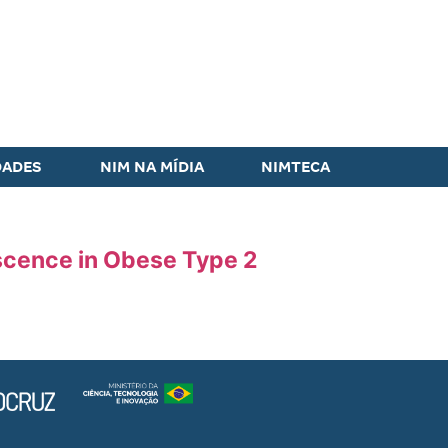
DADES
NIM NA MÍDIA
NIMTECA
scence in Obese Type 2