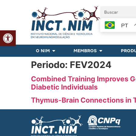
PT
Abrir a barra de ferramentas
O NIM
MEMBROS
PRODU
Periodo:
FEV2024
Combined Training Improves G
Diabetic Individuals
Thymus-Brain Connections in 