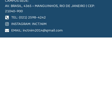
CAMPUS SEDE:
AV. BRASIL, 4365 – MANGUINHOS, RIO DE JANEIRO | CEP:
21040-900
TEL: (021) 2598-4242
INSTAGRAM: INCT.NIM
EMAIL: inctnim2014@gmail.com