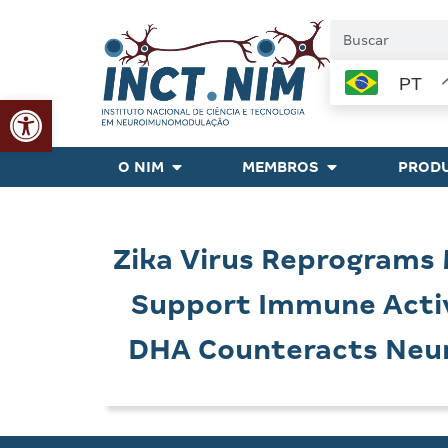
PT
Abrir a barra de ferramentas
O NIM
MEMBROS
PRODU
Zika Virus Reprograms 
Support Immune Activ
DHA Counteracts Neur