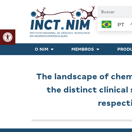
PT
Abrir a barra de ferramentas
O NIM
MEMBROS
PRODU
The landscape of chem
the distinct clinical
respect