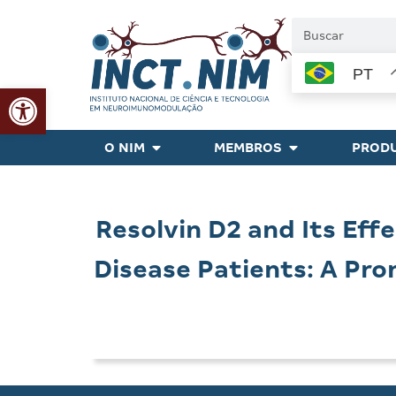
PT
Abrir a barra de ferramentas
O NIM
MEMBROS
PRODU
Resolvin D2 and Its Eff
Disease Patients: A Pr