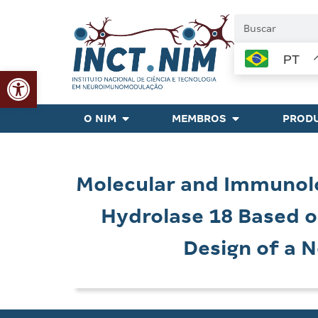
PT
Abrir a barra de ferramentas
O NIM
MEMBROS
PRODU
Molecular and Immunolog
Hydrolase 18 Based 
Design of a 