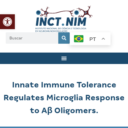
Abrir a barra de ferramentas
PT
Innate Immune Tolerance
Regulates Microglia Response
to Aβ Oligomers.