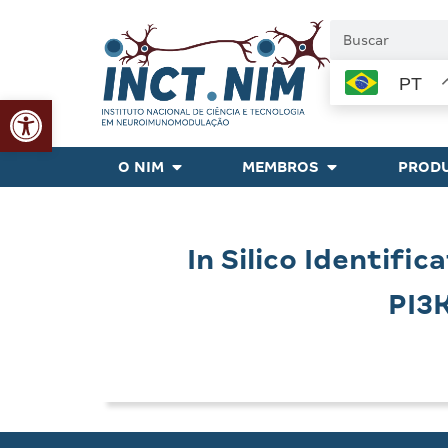
PT
Abrir a barra de ferramentas
O NIM
MEMBROS
PRODU
In Silico Identific
PI3