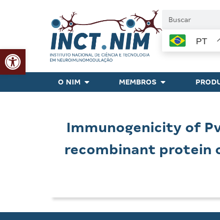
PT
Abrir a barra de ferramentas
O NIM
MEMBROS
PRODU
Immunogenicity of P
recombinant protein 