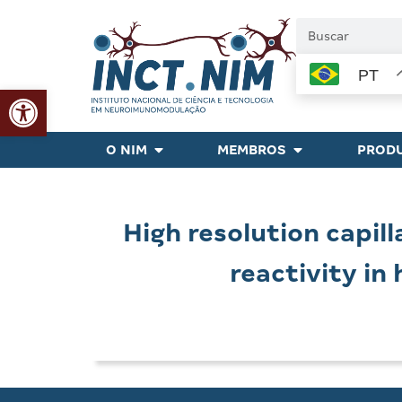
PT
Abrir a barra de ferramentas
O NIM
MEMBROS
PRODU
High resolution capil
reactivity in