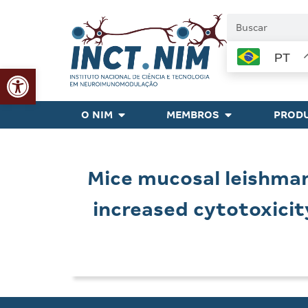
PT
Abrir a barra de ferramentas
O NIM
MEMBROS
PRODU
Mice mucosal leishman
increased cytotoxicit